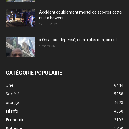
Accident doublement mortel de scooter cette
nuit à Kawéni
12 mai 2022
« On a tout dépensé, on n’a plus rien, on est...
5 mars 2026
CATÉGORIE POPULAIRE
Une
6444
Société
5258
orange
4628
Fil info
4360
Economie
2102
Politique
1750