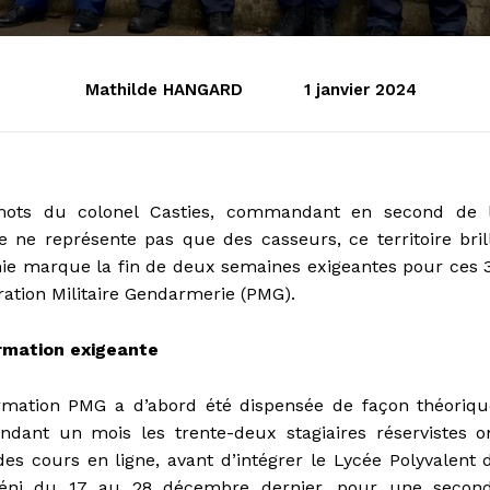
Mathilde HANGARD
1 janvier 2024
ots du colonel Casties, commandant en second de 
 ne représente pas que des casseurs, ce territoire bril
nie marque la fin de deux semaines exigeantes pour ces 
ration Militaire Gendarmerie (PMG).
ormation exigeante
rmation PMG a d’abord été dispensée de façon théoriqu
ndant un mois les trente-deux stagiaires réservistes o
es cours en ligne, avant d’intégrer le Lycée Polyvalent 
ni du 17 au 28 décembre dernier, pour une secon