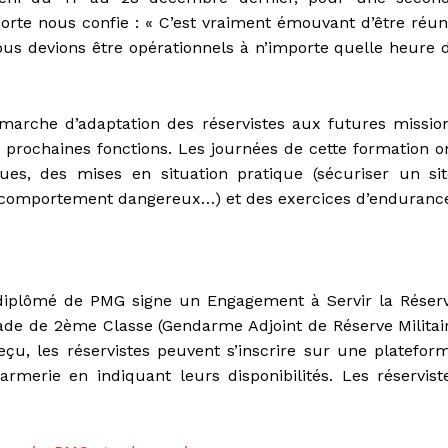
horte nous confie : « C’est vraiment émouvant d’être réun
, nous devions être opérationnels à n’importe quelle heure 
émarche d’adaptation des réservistes aux futures missio
s prochaines fonctions. Les journées de cette formation o
es, des mises en situation pratique (sécuriser un sit
au comportement dangereux…) et des exercices d’enduranc
e diplômé de PMG signe un Engagement à Servir la Réser
ade de 2ème Classe (Gendarme Adjoint de Réserve Militai
eçu, les réservistes peuvent s’inscrire sur une platefor
rmerie en indiquant leurs disponibilités. Les réservist