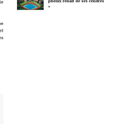
phénix renaît de ses cendres
le
»
ne
et
es