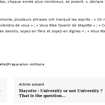
istes, chaque année plus nombreux, se posent. », déclare 
émonie, plusieurs phrases ont marqué les esprits : « On 
iendra de vous » ; « Vous êtes l’avenir de Mayotte » ; « C
 devoirs, soyez-en fiers et soyez-en dignes » ; « Vous êt
et|Préparation militaire
Article suivant
é
Mayotte : University or not University ?
That is the question…