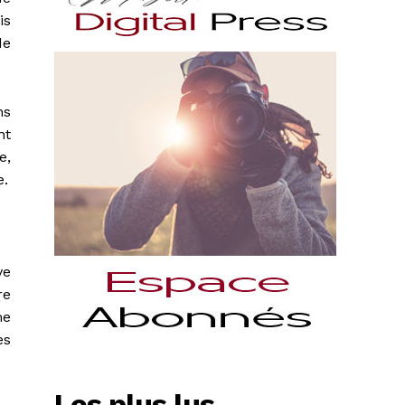
is
de
ns
nt
e,
e.
ve
re
me
es
Les plus lus