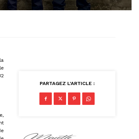
la
le
32
PARTAGEZ L'ARTICLE :
e,
nt
de
de