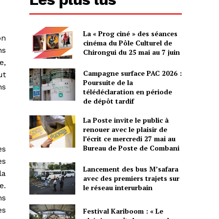
La « Prog ciné » des séances
on
cinéma du Pôle Culturel de
ns
Chirongui du 25 mai au 7 juin
e,
Campagne surface PAC 2026 :
ut
Poursuite de la
ns
télédéclaration en période
de dépôt tardif
La Poste invite le public à
renouer avec le plaisir de
l’écrit ce mercredi 27 mai au
Bureau de Poste de Combani
es
es
Lancement des bus M’safara
la
avec des premiers trajets sur
e.
le réseau interurbain
ns
es
Festival Kariboom : « Le