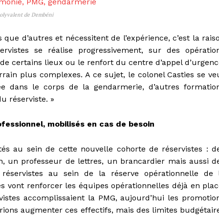
 Polyvalent de Dembéni
s que d’autres et nécessitent de l’expérience, c’est la rais
ervistes se réalise progressivement, sur des opératio
 de certains lieux ou le renfort du centre d’appel d’urgenc
rrain plus complexes. A ce sujet, le colonel Casties se ve
ée dans le corps de la gendarmerie, d’autres formatio
u réserviste. »
rofessionnel, mobilisés en cas de besoin
s au sein de cette nouvelle cohorte de réservistes : d
on, un professeur de lettres, un brancardier mais aussi d
 réservistes au sein de la réserve opérationnelle de 
 vont renforcer les équipes opérationnelles déjà en plac
istes accomplissaient la PMG, aujourd’hui les promotio
rions augmenter ces effectifs, mais des limites budgétair