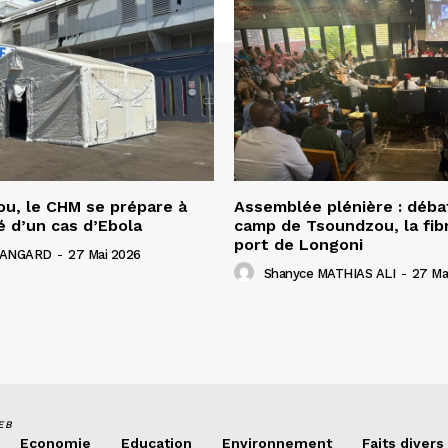
u, le CHM se prépare à
Assemblée plénière : déba
é d’un cas d’Ebola
camp de Tsoundzou, la fibr
port de Longoni
 HANGARD
-
27 Mai 2026
Shanyce MATHIAS ALI
-
27 Ma
EB
Economie
Education
Environnement
Faits divers