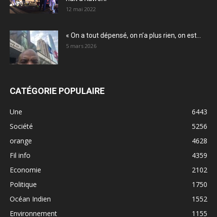
12 mai 2022
« On a tout dépensé, on n’a plus rien, on est...
5 mars 2026
CATÉGORIE POPULAIRE
Une
6443
Société
5256
orange
4628
Fil info
4359
Economie
2102
Politique
1750
Océan Indien
1552
Environnement
1155