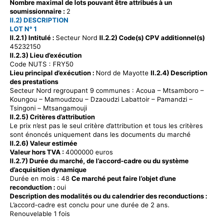
Nombre maximal de lots pouvant être attribués à un
soumissionnaire :
2
II.2) DESCRIPTION
LOT N° 1
II.2.1) Intitulé :
Secteur Nord
II.2.2) Code(s) CPV additionnel(s)
45232150
II.2.3) Lieu d’exécution
Code NUTS : FRY50
Lieu principal d’exécution :
Nord de Mayotte
II.2.4) Description
des prestations
Secteur Nord regroupant 9 communes : Acoua – Mtsamboro –
Koungou – Mamoudzou – Dzaoudzi
Labattoir
– Pamandzi –
Tsingoni –
Mtsangamouji
II.2.5) Critères d’attribution
Le prix n’est pas le seul critère d’attribution et tous les critères
sont énoncés uniquement dans les documents du marché
II.2.6) Valeur estimée
Valeur hors TVA :
4000000 euros
II.2.7) Durée du marché, de l’accord-cadre ou du système
d’acquisition dynamique
Durée en mois : 48
Ce marché peut faire l’objet d’une
reconduction :
oui
Description des modalités ou du calendrier des reconductions :
L’accord-cadre est conclu pour une durée de 2 ans.
Renouvelable 1 fois