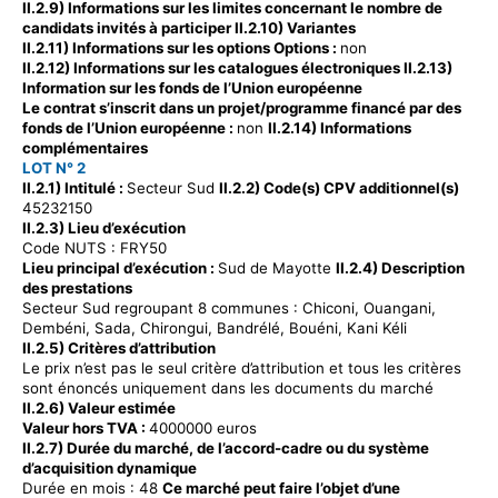
II.2.9) Informations sur les limites concernant le nombre de
candidats invités à participer II.2.10) Variantes
II.2.11) Informations sur les options
Options
:
non
II.2.12) Informations sur les catalogues électroniques II.2.13)
Information sur les fonds de l’Union européenne
Le contrat s’inscrit dans un projet/programme financé par des
fonds de l’Union européenne :
non
II.2.14) Informations
complémentaires
LOT N° 2
II.2.1) Intitulé :
Secteur Sud
II.2.2) Code(s) CPV additionnel(s)
45232150
II.2.3) Lieu d’exécution
Code NUTS : FRY50
Lieu principal d’exécution :
Sud de Mayotte
II.2.4) Description
des prestations
Secteur Sud regroupant 8 communes : Chiconi, Ouangani,
Dembéni, Sada, Chirongui, Bandrélé, Bouéni,
Kani
Kéli
II.2.5) Critères d’attribution
Le prix n’est pas le seul critère d’attribution et tous les critères
sont énoncés uniquement dans les documents du marché
II.2.6) Valeur estimée
Valeur hors TVA :
4000000 euros
II.2.7) Durée du marché, de l’accord-cadre ou du système
d’acquisition dynamique
Durée en mois : 48
Ce marché peut faire l’objet d’une