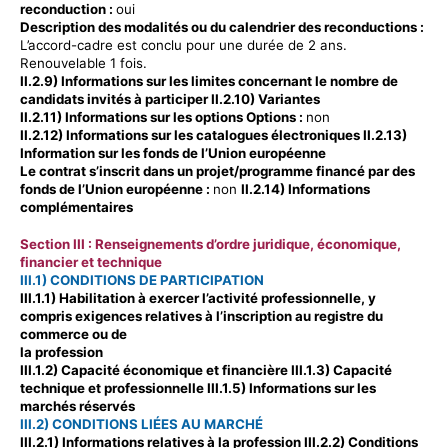
reconduction :
oui
Description des modalités ou du calendrier des reconductions :
L’accord-cadre est conclu pour une durée de 2 ans.
Renouvelable 1 fois.
II.2.9) Informations sur les limites concernant le nombre de
candidats invités à participer II.2.10) Variantes
II.2.11) Informations sur les options
Options
:
non
II.2.12) Informations sur les catalogues électroniques II.2.13)
Information sur les fonds de l’Union européenne
Le contrat s’inscrit dans un projet/programme financé par des
fonds de l’Union européenne :
non
II.2.14) Informations
complémentaires
Section III : Renseignements d’ordre juridique, économique,
financier et technique
III.1) CONDITIONS DE PARTICIPATION
III.1.1) Habilitation à exercer l’activité professionnelle, y
compris exigences relatives à l’inscription au registre du
commerce ou de
la
profession
III.1.2) Capacité économique et financière III.1.3) Capacité
technique et professionnelle III.1.5) Informations sur les
marchés réservés
III.2) CONDITIONS LIÉES AU MARCHÉ
III.2.1) Informations relatives à la profession III.2.2) Conditions