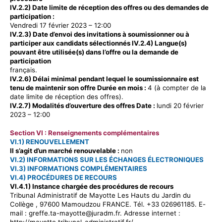
IV.2.2) Date limite de réception des offres ou des demandes de
participation :
Vendredi 17 février 2023 –
12:
00
IV.2.3) Date d’envoi des invitations à soumissionner ou à
participer aux candidats sélectionnés IV.2.4) Langue(s)
pouvant être utilisée(s) dans l’offre ou la demande de
participation
français
.
IV.2.6) Délai minimal pendant lequel le soumissionnaire est
tenu de maintenir son offre Durée en mois :
4 (à compter de la
date limite de réception des offres).
IV.2.7) Modalités d’ouverture des offres Date :
lundi 20 février
2023 –
12:
00
Section VI : Renseignements complémentaires
VI.1) RENOUVELLEMENT
Il s’agit d’un marché renouvelable :
non
VI.2) INFORMATIONS SUR LES ÉCHANGES ÉLECTRONIQUES
VI.3) INFORMATIONS COMPLÉMENTAIRES
VI.4) PROCÉDURES DE RECOURS
VI.4.1) Instance chargée des procédures de recours
Tribunal Administratif de Mayotte Les Hauts du Jardin du
Collège ,
97600 Mamoudzou FRANCE. Tél. +33 026961185. E-
mail : greffe.ta-mayotte@juradm.fr. Adresse internet :
http://mayotte.tribunal-administratif.fr/.