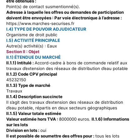
être obtenues :
Point(s) de contact susmentionné(s).
Adresse à laquelle les offres ou demandes de participation
doivent être envoyées : Par voie électronique à l’adresse :
https://www.marches-securises.fr
I.4) TYPE DE POUVOIR ADJUDICATEUR
Organisme de droit public
I.5) ACTIVITÉ PRINCIPALE
Autre(s) activité(s) : Eaux
Section II : Objet
II.1) ÉTENDUE DU MARCHÉ
II.1.1) Intitulé :
Accord-cadre à bons de commande relatif aux
travaux d’extension des réseaux de distribution d’eau potable
II.1.2) Code CPV principal
45232150
II.1.3) Type de marché
Travaux
II.1.4) Description succincte
Il s’agit des travaux d’extension des réseaux de distribution
d’eau potable, répartis en deux secteurs géographiques
II.1.5) Valeur totale estimée
Valeur estimée hors TVA :
8000000 euros.
II.1.6) Informations
sur les lots
Division en lots :
oui
Il est possible de soumettre des offres pour :
tous les lots