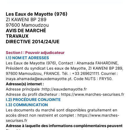
Les Eaux de Mayotte (976)
ZI KAWENI BP 289
97600 Mamoudzou
AVIS DE MARCHÉ
TRAVAUX
DIRECTIVE 2014/24/UE
Section I : Pouvoir adjudicateur
I.1) NOM ET ADRESSES
Les Eaux de Mayotte (976), Contact : Ahamada FAHARDINE,
Président du syndicat Les eaux de Mayotte, ZI KAWENI BP 289,
97600 Mamoudzou, FRANCE. Tél. : +33 269621111. Courriel :
inaya.ahamada@eauxdemayotte.yt. Code NUTS : FRY50.
Adresse(s) internet :
Adresse principale
:http://eauxdemayotte.fr
Adresse du profil d’acheteur : https://www.marches-securises.fr
I.2) PROCÉDURE CONJOINTE
I.3) COMMUNICATION
Les documents du marché sont disponibles gratuitement en
accès direct non restreint et complet : https://www.marches-
securises.fr
Adresse à laquelle des informations complémentaires peuvent