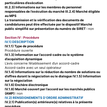
particulières d’exécution
III.2.3) Informations sur les membres du personnel
responsables de l’exécution du marché III.2.4) Marché éligible
au MPS
La transmission et la vérification des documents de
candidatures peut être effectuée par le dispositif Marché
public simplifié sur présentation du numéro de SIRET :
non
Section IV : Procédure
IV.1) DESCRIPTION
IV.1.1) Type de procédure
Procédure ouverte
IV.1.3) Information sur l’accord-cadre ou le système
d’acquisition dynamique
L’avis concerne l’établissement d’un accord-cadre
Accord-cadre avec un seul opérateur
IV.1.4) Informations sur la réduction du nombre de solutions ou
d’offres durant la négociation ou le dialogue IV.1.5) Information
sur la négociation
IV.1.6) Enchère électronique
IV.1.8) Marché couvert par l’accord sur les marchés publics
(AMP) :
non
IV.2) RENSEIGNEMENTS D’ORDRE ADMINISTRATIF
IV.2.1) Publication(s) antérieure(s) relatives à la présente
procédure