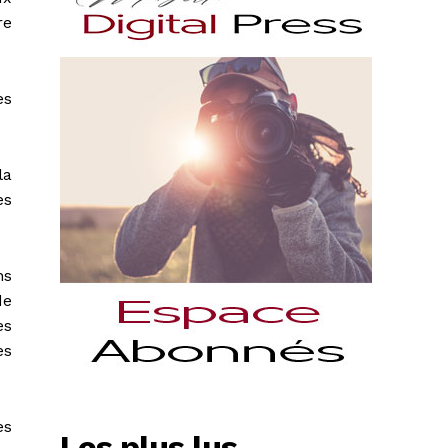
re
es
la
es
ns
de
es
es
es
Les plus lus