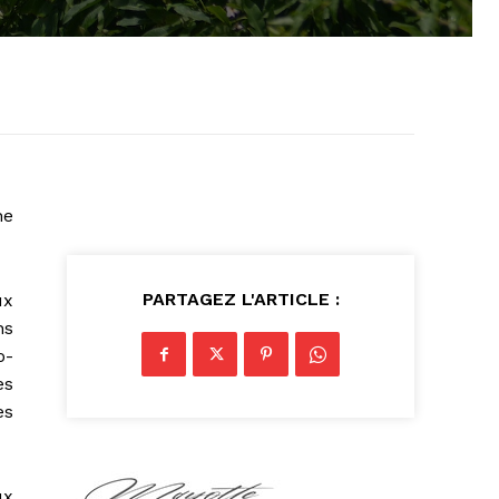
he
PARTAGEZ L'ARTICLE :
ux
ns
o-
es
es
ux