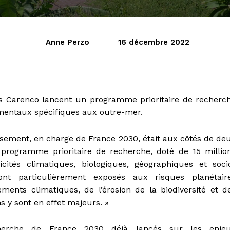
Anne Perzo
16 décembre 2022
ois Carenco lancent un programme prioritaire de recherc
ementaux spécifiques aux outre-mer.
issement, en charge de France 2030, était aux côtés de de
programme prioritaire de recherche, doté de 15 millio
cités climatiques, biologiques, géographiques et soci
ont particulièrement exposés aux risques planétair
nts climatiques, de l’érosion de la biodiversité et d
s y sont en effet majeurs. »
erche de France 2030 déjà lancés sur les enje