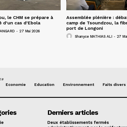
u, le CHM se prépare à
Assemblée plénière : déba
é d’un cas d’Ebola
camp de Tsoundzou, la fibr
port de Longoni
 HANGARD
-
27 Mai 2026
Shanyce MATHIAS ALI
-
27 Ma
EB
Economie
Education
Environnement
Faits divers
ories
Derniers articles
ie
Deux établissements fermés