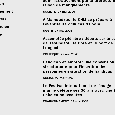
administrativement par la préfectur
on
raison de manquements
nement
SOCIÉTÉ
27 mai 2026
vers
À Mamoudzou, le CHM se prépare à
l’éventualité d’un cas d’Ebola
ndien
SANTÉ
27 mai 2026
e
Assemblée plénière : débats sur le 
de Tsoundzou, la fibre et le port de
Longoni
POLITIQUE
27 mai 2026
Handicap et emploi : une convention
structurante pour l’insertion des
personnes en situation de handicap
SOCIAL
27 mai 2026
Le Festival international de l’image 
marine célèbre ses 30 ans avec une 
riche en nouveautés
ENVIRONNEMENT
27 mai 2026