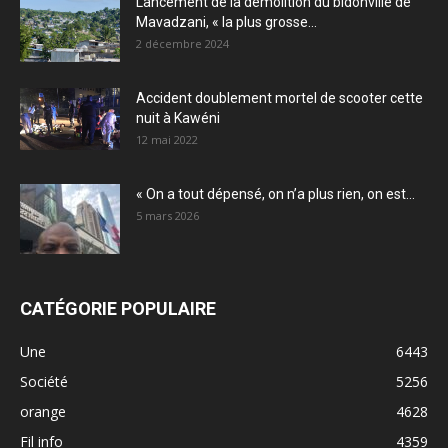
Lancement de la démolition du bidonville de
Mavadzani, « la plus grosse...
2 décembre 2024
Accident doublement mortel de scooter cette
nuit à Kawéni
12 mai 2022
« On a tout dépensé, on n’a plus rien, on est...
5 mars 2026
CATÉGORIE POPULAIRE
Une
6443
Société
5256
orange
4628
Fil info
4359