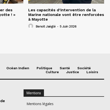
er des
Les capacités d’intervention de la
otte ! »
Marine nationale vont être renforcées
à Mayotte
Benoit Jaëglé
-
5 Juin 2026
Océan Indien
Politique
Santé
Société
Culture
Justice
Loisirs
Mentions
 de
Mentions légales