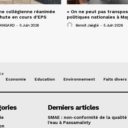
une collégienne réanimée
« On ne peut pas transpos
hute en cours d’EPS
politiques nationales à May
 HANGARD
-
5 Juin 2026
Benoit Jaëglé
-
5 Juin 2026
EB
Economie
Education
Environnement
Faits divers
ories
Derniers articles
ie
SMAE : non-conformité de la qualité
l’eau à Passamaïnty
on