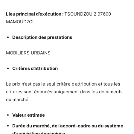
Lieu principal d’ex
é
cution :
TSOUNDZOU 2 97600
MAMOUDZOU
Description des prestations
MOBILIERS URBAINS
Crit
è
res d’attribution
Le prix n’est pas le seul critère d’attribution et tous les
critères sont énoncés uniquement dans les documents
du marché
Valeur estim
é
e
Dur
é
e du march
é
, de l’accord-cadre ou du syst
è
me
d’acquisition dynamique