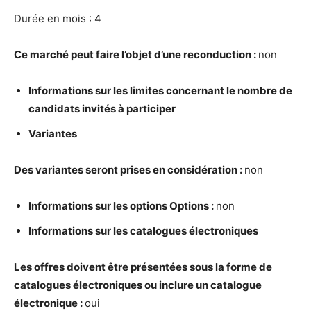
Durée en mois : 4
Ce march
é
peut faire l’objet d’une reconduction :
non
Informations sur les limites concernant le nombre de
candidats invit
é
s
à
participer
Variantes
Des variantes seront prises en consid
é
ration :
non
Informations sur les options Options :
non
Informations sur les catalogues
é
lectroniques
Les offres doivent
ê
tre pr
é
sent
é
es sous la forme de
catalogues
é
lectroniques ou inclure un catalogue
é
lectronique :
oui