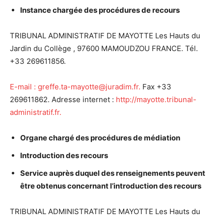
Instance charg
é
e des proc
é
dures de recours
TRIBUNAL ADMINISTRATIF DE MAYOTTE Les Hauts du
Jardin du Collège , 97600 MAMOUDZOU FRANCE. Tél.
+33 269611856.
E-mail : greffe.ta-mayotte@juradim.fr.
Fax +33
269611862. Adresse internet :
http://mayotte.tribunal-
administratif.fr.
Organe charg
é
des proc
é
dures de m
é
diation
Introduction des recours
Service aupr
è
s duquel des renseignements peuvent
ê
tre obtenus concernant l’introduction des recours
TRIBUNAL ADMINISTRATIF DE MAYOTTE Les Hauts du