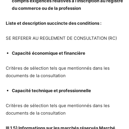
compris exigences relatives
à
l’inscription au registre
du commerce ou de la profession
Liste et description succincte des conditions :
SE REFERER AU REGLEMENT DE CONSULTATION (RC)
Capacit
é
é
conomique et financi
è
re
Critères de sélection tels que mentionnés dans les
documents de la consultation
Capacit
é
technique et professionnelle
Critères de sélection tels que mentionnés dans les
documents de la consultation
III.1.5) Informations sur les march
é
s r
é
serv
é
s March
é