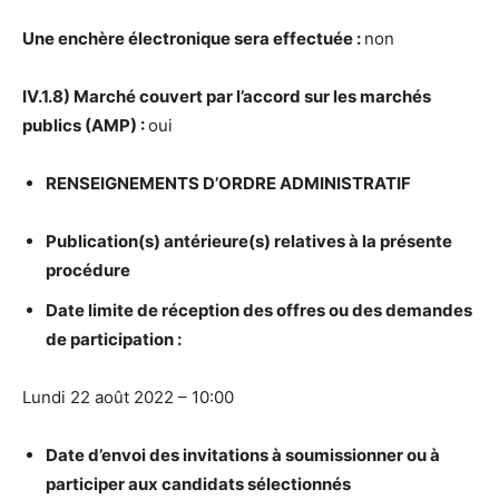
Une ench
è
re
é
lectronique sera effectu
é
e :
non
IV.1.8) March
é
couvert par l’accord sur les march
é
s
publics (AMP) :
oui
RENSEIGNEMENTS D’ORDRE ADMINISTRATIF
Publication(s) ant
é
rieure(s) relatives
à
la pr
é
sente
proc
é
dure
Date limite de r
é
ception des offres ou des demandes
de participation :
Lundi 22 août 2022 – 10:00
Date d’envoi des invitations
à
soumissionner ou
à
participer aux candidats s
é
lectionn
é
s