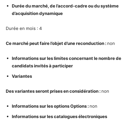
Dur
é
e du march
é
, de l’accord-cadre ou du syst
è
me
d’acquisition dynamique
Durée en mois : 4
Ce march
é
peut faire l’objet d’une reconduction :
non
Informations sur les limites concernant le nombre de
candidats invit
é
s
à
participer
Variantes
Des variantes seront prises en consid
é
ration :
non
Informations sur les options Options :
non
Informations sur les catalogues
é
lectroniques