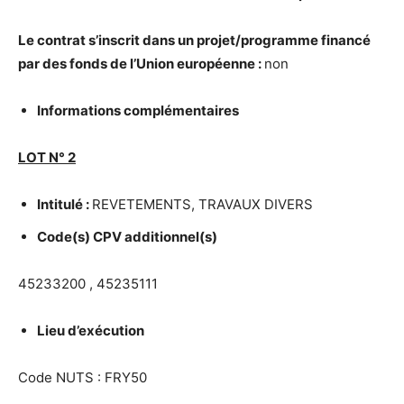
Le contrat s’inscrit dans un projet/programme financ
é
par des fonds de l’Union europ
é
enne :
non
Informations compl
é
mentaires
LOT N
°
2
Intitul
é
:
REVETEMENTS, TRAVAUX DIVERS
Code(s) CPV additionnel(s)
45233200 , 45235111
Lieu d’ex
é
cution
Code NUTS : FRY50