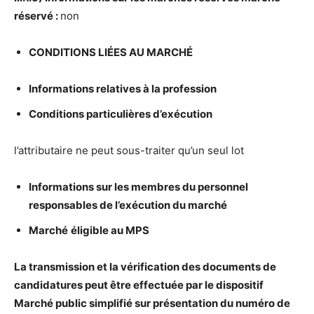
r
é
serv
é
:
non
CONDITIONS LI
É
ES AU MARCH
É
Informations relatives
à
la profession
Conditions particuli
è
res d’ex
é
cution
l’attributaire ne peut sous-traiter qu’un seul lot
Informations sur les membres du personnel
responsables de l’ex
é
cution du march
é
March
é
é
ligible au MPS
La transmission et la v
é
rification des documents de
candidatures peut
ê
tre effectu
é
e par le dispositif
March
é
public simplifi
é
sur pr
é
sentation du num
é
ro de