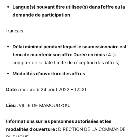
Langue(s) pouvant
ê
tre utilis
é
e(s) dans l’offre ou la
demande de participation
français.
D
é
lai minimal pendant lequel le soumissionnaire est
tenu de maintenir son offre Dur
é
e en mois :
4 (à
compter de la date limite de réception des offres).
Modalit
é
s d’ouverture des offres
Date :
mercredi 24 août 2022 – 12:00
Lieu :
VILLE DE MAMOUDZOU.
Informations sur les personnes autoris
é
es et les
modalit
é
s d’ouverture :
DIRECTION DE LA COMMANDE