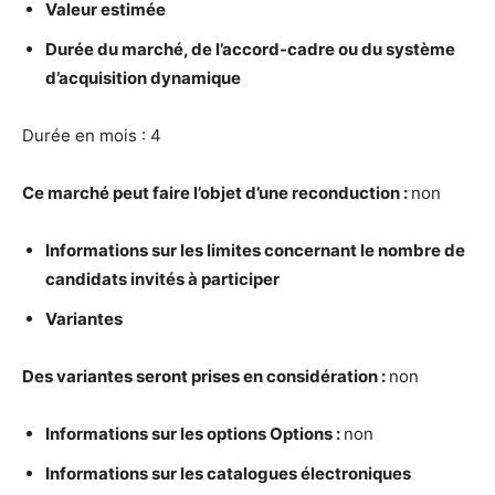
Valeur estim
é
e
Dur
é
e du march
é
, de l’accord-cadre ou du syst
è
me
d’acquisition dynamique
Durée en mois : 4
Ce march
é
peut faire l’objet d’une reconduction :
non
Informations sur les limites concernant le nombre de
candidats invit
é
s
à
participer
Variantes
Des variantes seront prises en consid
é
ration :
non
Informations sur les options Options :
non
Informations sur les catalogues
é
lectroniques