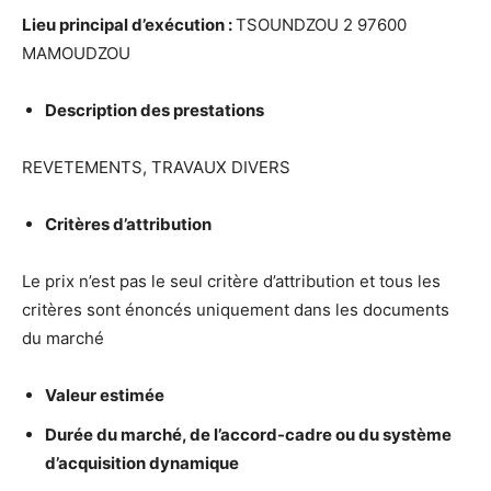
Lieu principal d’ex
é
cution :
TSOUNDZOU 2 97600
MAMOUDZOU
Description des prestations
REVETEMENTS, TRAVAUX DIVERS
Crit
è
res d’attribution
Le prix n’est pas le seul critère d’attribution et tous les
critères sont énoncés uniquement dans les documents
du marché
Valeur estim
é
e
Dur
é
e du march
é
, de l’accord-cadre ou du syst
è
me
d’acquisition dynamique