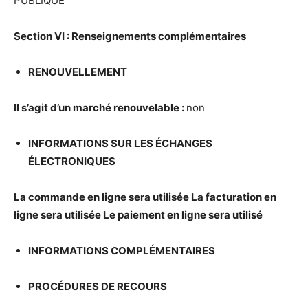
PUBLIQUE
Section VI : Renseignements compl
é
mentaires
RENOUVELLEMENT
Il s’agit d’un march
é
renouvelable :
non
INFORMATIONS SUR LES
É
CHANGES
É
LECTRONIQUES
La commande en ligne sera utilis
é
e La facturation en
ligne sera utilis
é
e Le paiement en ligne sera utilis
é
INFORMATIONS COMPL
É
MENTAIRES
PROC
É
DURES DE RECOURS