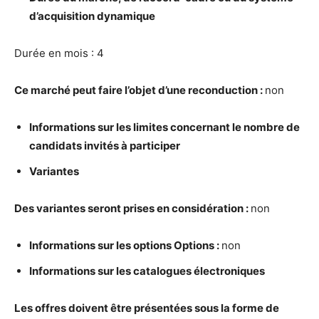
d’acquisition dynamique
Durée en mois : 4
Ce march
é
peut faire l’objet d’une reconduction :
non
Informations sur les limites concernant le nombre de
candidats invit
é
s
à
participer
Variantes
Des variantes seront prises en consid
é
ration :
non
Informations sur les options Options :
non
Informations sur les catalogues
é
lectroniques
Les offres doivent
ê
tre pr
é
sent
é
es sous la forme de