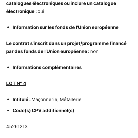
catalogues
é
lectroniques ou inclure un catalogue
é
lectronique :
oui
Information sur les fonds de l’Union europ
é
enne
Le contrat s’inscrit dans un projet/programme financ
é
par des fonds de l’Union europ
é
enne :
non
Informations compl
é
mentaires
LOT N
°
4
Intitul
é
:
Maçonnerie, Métallerie
Code(s) CPV additionnel(s)
45261213