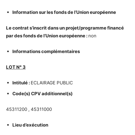
Information sur les fonds de l’Union europ
é
enne
Le contrat s’inscrit dans un projet/programme financ
é
par des fonds de l’Union europ
é
enne :
non
Informations compl
é
mentaires
LOT N
°
3
Intitul
é
:
ECLAIRAGE PUBLIC
Code(s) CPV additionnel(s)
45311200 , 45311000
Lieu d’ex
é
cution