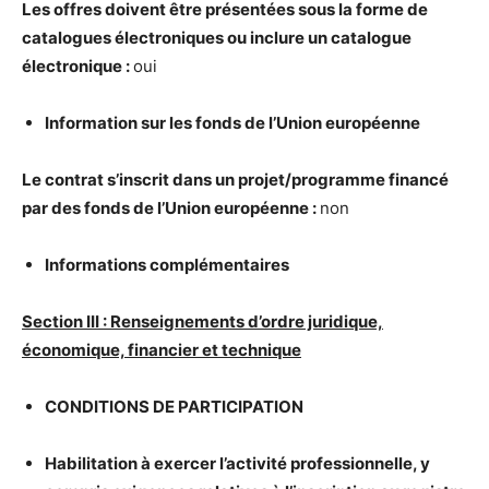
Les offres doivent
ê
tre pr
é
sent
é
es sous la forme de
catalogues
é
lectroniques ou inclure un catalogue
é
lectronique :
oui
Information sur les fonds de l’Union europ
é
enne
Le contrat s’inscrit dans un projet/programme financ
é
par des fonds de l’Union europ
é
enne :
non
Informations compl
é
mentaires
Section III : Renseignements d’ordre juridique,
é
conomique, financier et technique
CONDITIONS DE PARTICIPATION
Habilitation
à
exercer l’activit
é
professionnelle, y