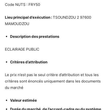
Code NUTS : FRY50
Lieu principal d’ex
é
cution :
TSOUNDZOU 2 97600
MAMOUDZOU
Description des prestations
ECLAIRAGE PUBLIC
Crit
è
res d’attribution
Le prix n’est pas le seul critère d’attribution et tous les
critères sont énoncés uniquement dans les documents
du marché
Valeur estim
é
e
Dur
é
e du march
é
, de l’accord-cadre ou du syst
è
me