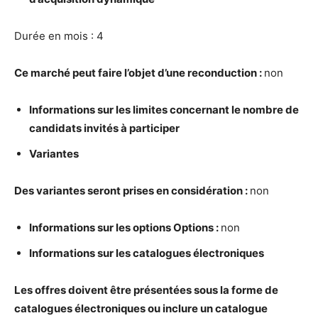
Durée en mois : 4
Ce march
é
peut faire l’objet d’une reconduction :
non
Informations sur les limites concernant le nombre de
candidats invit
é
s
à
participer
Variantes
Des variantes seront prises en consid
é
ration :
non
Informations sur les options Options :
non
Informations sur les catalogues
é
lectroniques
Les offres doivent
ê
tre pr
é
sent
é
es sous la forme de
catalogues
é
lectroniques ou inclure un catalogue