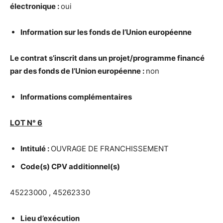
é
lectronique :
oui
Information sur les fonds de l’Union europ
é
enne
Le contrat s’inscrit dans un projet/programme financ
é
par des fonds de l’Union europ
é
enne :
non
Informations compl
é
mentaires
LOT N
°
6
Intitul
é
:
OUVRAGE DE FRANCHISSEMENT
Code(s) CPV additionnel(s)
45223000 , 45262330
Lieu d’ex
é
cution