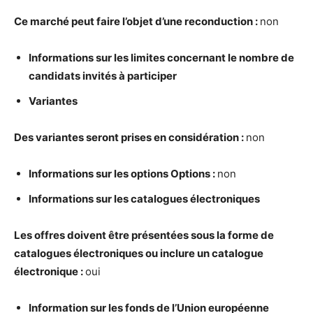
Ce march
é
peut faire l’objet d’une reconduction :
non
Informations sur les limites concernant le nombre de
candidats invit
é
s
à
participer
Variantes
Des variantes seront prises en consid
é
ration :
non
Informations sur les options Options :
non
Informations sur les catalogues
é
lectroniques
Les offres doivent
ê
tre pr
é
sent
é
es sous la forme de
catalogues
é
lectroniques ou inclure un catalogue
é
lectronique :
oui
Information sur les fonds de l’Union europ
é
enne