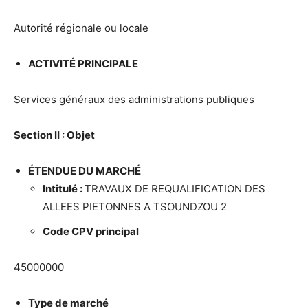
Autorité régionale ou locale
ACTIVIT
É
PRINCIPALE
Services généraux des administrations publiques
Section II : Objet
É
TENDUE DU MARCH
É
Intitul
é
:
TRAVAUX DE REQUALIFICATION DES
ALLEES PIETONNES A TSOUNDZOU 2
Code CPV principal
45000000
Type de march
é