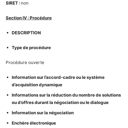
SIRET :
non
Section IV : Proc
é
dure
DESCRIPTION
Type de proc
é
dure
Procédure ouverte
Information sur l’accord-cadre ou le syst
è
me
d’acquisition dynamique
Informations sur la r
é
duction du nombre de solutions
ou d’offres durant la n
é
gociation ou le dialogue
Information sur la n
é
gociation
Ench
è
re
é
lectronique