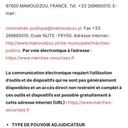
97600 MAMOUDZOU, FRANCE. Tél. +33 269665010. E-
mail :
commande-publique@mamoudzou.yt.
Fax +33
269665010. Code NUTS : FRY50. Adresse internet :
http://www.mamoudzou.yt/vie-municipale/marches-
publics.
Par voie
é
lectronique
à
l’adresse :
https://www.marches-securises.fr
La communication
é
lectronique requiert l’utilisation
d’outils et de dispositifs qui ne sont pas g
é
n
é
ralement
disponibles et un acc
è
s direct non restreint et complet
à
ces outils et dispositifs est possible gratuitement
à
cette adresse internet (URL) :
https://www.marches-
securises.fr
TYPE DE POUVOIR ADJUDICATEUR