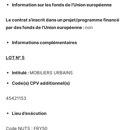
Information sur les fonds de l’Union europ
é
enne
Le contrat s’inscrit dans un projet/programme financ
é
par des fonds de l’Union europ
é
enne :
non
Informations compl
é
mentaires
LOT N
°
5
Intitul
é
:
MOBILIERS URBAINS
Code(s) CPV additionnel(s)
45421153
Lieu d’ex
é
cution
Code NUTS : FRY50