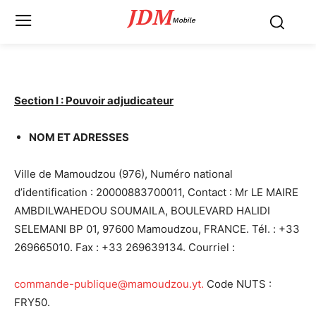
JDM
Mobile
Section I : Pouvoir adjudicateur
NOM ET ADRESSES
Ville de Mamoudzou (976), Numéro national
d’identification : 20000883700011, Contact : Mr LE MAIRE
AMBDILWAHEDOU SOUMAILA, BOULEVARD HALIDI
SELEMANI BP 01, 97600 Mamoudzou, FRANCE. Tél. : +33
269665010. Fax : +33 269639134. Courriel :
commande-publique@mamoudzou.yt.
Code NUTS :
FRY50.