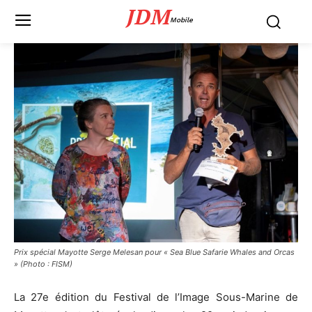
JDM
Mobile
Prix spécial Mayotte Serge Melesan pour « Sea Blue Safarie Whales and Orcas
» (Photo : FISM)
La 27e édition du Festival de l’Image Sous-Marine de