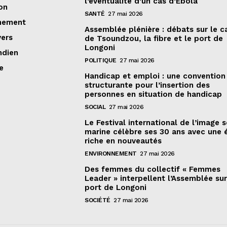
l’éventualité d’un cas d’Ebola
on
SANTÉ
27 mai 2026
nement
Assemblée plénière : débats sur le 
vers
de Tsoundzou, la fibre et le port de
Longoni
ndien
POLITIQUE
27 mai 2026
e
Handicap et emploi : une convention
structurante pour l’insertion des
personnes en situation de handicap
SOCIAL
27 mai 2026
Le Festival international de l’image 
marine célèbre ses 30 ans avec une 
riche en nouveautés
ENVIRONNEMENT
27 mai 2026
Des femmes du collectif « Femmes
Leader » interpellent l’Assemblée sur
port de Longoni
SOCIÉTÉ
27 mai 2026