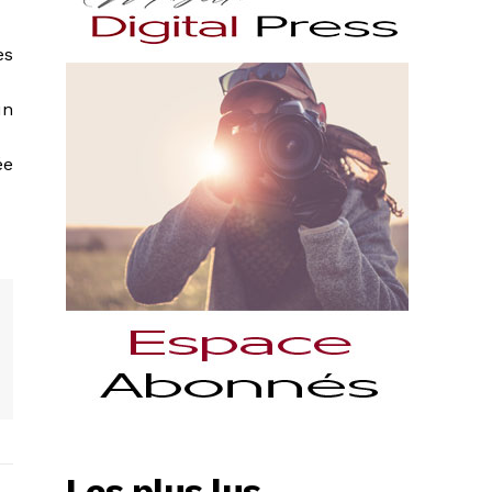
es
un
ée
Les plus lus