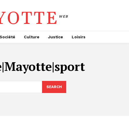
YOTTE
WEB
Société
Culture
Justice
Loisirs
|Mayotte|sport
SEARCH