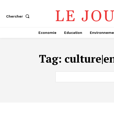
LE JO
Chercher
Economie
Education
Environneme
Tag:
culture|e