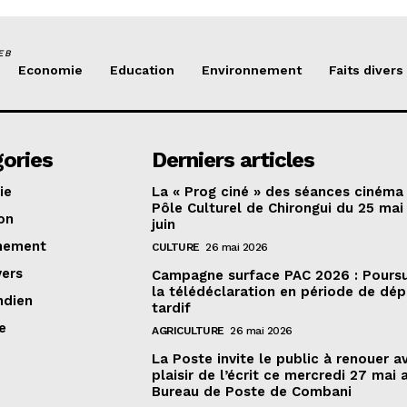
EB
Economie
Education
Environnement
Faits divers
ories
Derniers articles
ie
La « Prog ciné » des séances cinéma
Pôle Culturel de Chirongui du 25 mai
on
juin
nement
CULTURE
26 mai 2026
vers
Campagne surface PAC 2026 : Poursu
la télédéclaration en période de dé
ndien
tardif
e
AGRICULTURE
26 mai 2026
La Poste invite le public à renouer a
plaisir de l’écrit ce mercredi 27 mai 
Bureau de Poste de Combani