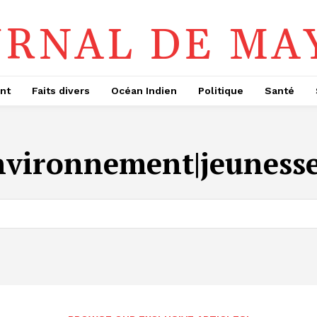
URNAL DE MA
nt
Faits divers
Océan Indien
Politique
Santé
nvironnement|jeunesse