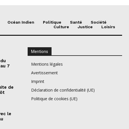
Océan Indien
Politique
Santé
Société
Culture
Justice
Loisirs
Mentions
 du
Mentions légales
 au 7
Avertissement
Imprint
ite de
Déclaration de confidentialité (UE)
pôt
Politique de cookies (UE)
vec le
au