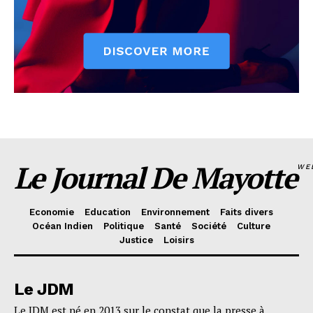
Le Journal De Mayotte
WE
Economie
Education
Environnement
Faits divers
Océan Indien
Politique
Santé
Société
Culture
Justice
Loisirs
Le JDM
Le JDM est né en 2013 sur le constat que la presse à