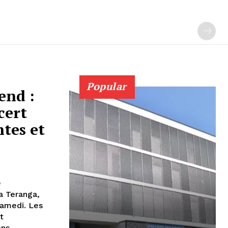
Popular
end :
cert
ntes et
e
a Teranga,
samedi. Les
t
ns.