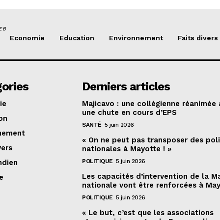
EB
Economie
Education
Environnement
Faits divers
ories
Derniers articles
ie
Majicavo : une collégienne réanimée
une chute en cours d’EPS
on
SANTÉ
5 juin 2026
nement
« On ne peut pas transposer des pol
vers
nationales à Mayotte ! »
POLITIQUE
5 juin 2026
ndien
Les capacités d’intervention de la M
e
nationale vont être renforcées à Ma
POLITIQUE
5 juin 2026
« Le but, c’est que les associations