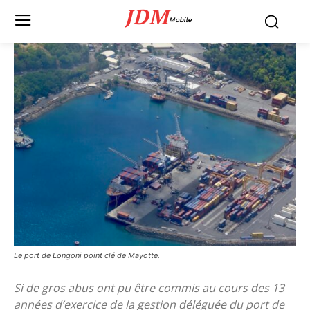
JDM
Mobile
Le port de Longoni point clé de Mayotte.
Si de gros abus ont pu être commis au cours des 13
années d’exercice de la gestion déléguée du port de