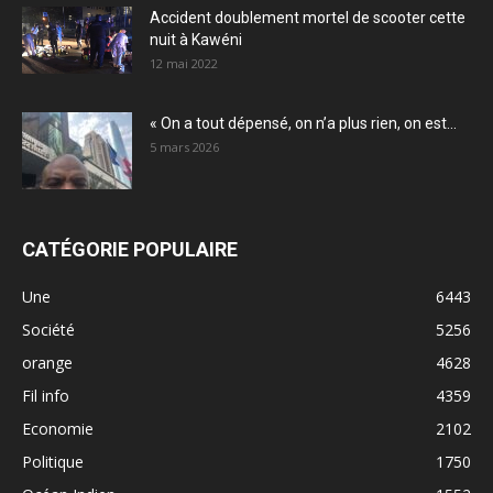
Accident doublement mortel de scooter cette
nuit à Kawéni
12 mai 2022
« On a tout dépensé, on n’a plus rien, on est...
5 mars 2026
CATÉGORIE POPULAIRE
Une
6443
Société
5256
orange
4628
Fil info
4359
Economie
2102
Politique
1750