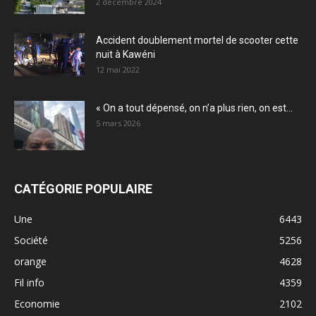
2 décembre 2024
Accident doublement mortel de scooter cette
nuit à Kawéni
12 mai 2022
« On a tout dépensé, on n’a plus rien, on est...
5 mars 2026
CATÉGORIE POPULAIRE
Une
6443
Société
5256
orange
4628
Fil info
4359
Economie
2102