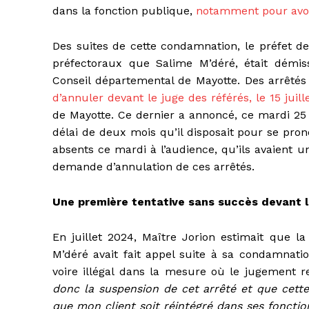
dans la fonction publique,
notamment pour avoi
Des suites de cette condamnation, le préfet de
préfectoraux que Salime M’déré, était démiss
Conseil départemental de Mayotte. Des arrêtés
d’annuler devant le juge des référés, le 15 juil
de Mayotte. Ce dernier a annoncé, ce mardi 25 ma
délai de deux mois qu’il disposait pour se pro
absents ce mardi à l’audience, qu’ils avaient un
demande d’annulation de ces arrêtés.
Une première tentative sans succès devant l
En juillet 2024, Maître Jorion estimait que la
M’déré avait fait appel suite à sa condamnatio
voire illégal dans la mesure où le jugement re
donc la suspension de cet arrêté et que cette
que mon client soit réintégré dans ses fonctio