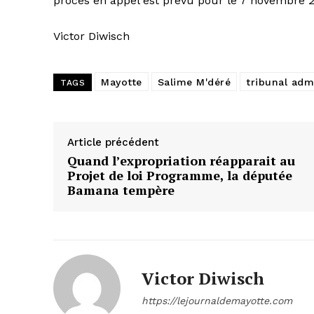
procès en appel est prévu pour le 7 novembre 
Victor Diwisch
Mayotte
Salime M'déré
tribunal admi
TAGS
Article précédent
Quand l’expropriation réapparait au
Projet de loi Programme, la députée
Bamana tempère
Victor Diwisch
https://lejournaldemayotte.com