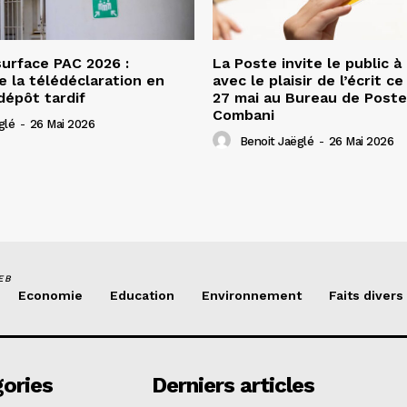
urface PAC 2026 :
La Poste invite le public à
e la télédéclaration en
avec le plaisir de l’écrit c
dépôt tardif
27 mai au Bureau de Poste
Combani
glé
-
26 Mai 2026
Benoit Jaëglé
-
26 Mai 2026
EB
Economie
Education
Environnement
Faits divers
ories
Derniers articles