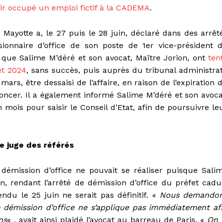
r occupé un emploi fictif à la CADEMA
.
 Mayotte a, le 27 puis le 28 juin, déclaré dans des arrêt
ionnaire d’office de son poste de 1er vice-président 
 que Salime M’déré et son avocat, Maître Jorion, ont
ten
let 2024
, sans succès, puis auprès du tribunal administrat
rs, être dessaisi de l’affaire, en raison de l’expiration 
noncer. Il a également informé
Salime M’déré et son avoca
 mois pour saisir le Conseil d’Etat, afin de poursuivre le
e juge des référés
 démission d’office ne pouvait se réaliser puisque Sali
n, rendant l’arrêté de démission d’office du préfet cadu
ndu le 25 juin ne serait pas définitif. «
Nous demando
 démission d’office ne s’applique pas immédiatement af
ns
« , avait ainsi plaidé l’avocat au barreau de Paris. «
On 