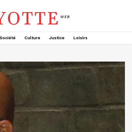
YOTTE
WEB
Société
Culture
Justice
Loisirs