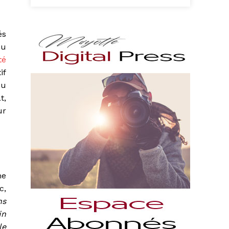
és
du
té
if
du
t,
ur
me
c,
ns
in
le