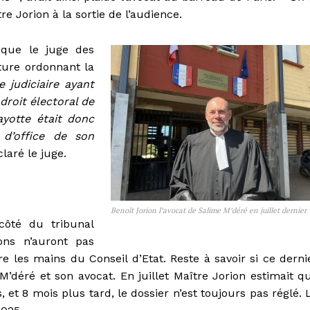
tre Jorion à la sortie de l’audience.
sque le juge des
cture ordonnant la
e judiciaire ayant
 droit électoral de
yotte était donc
 d’office de son
claré le juge.
Benoît Jorion l’avocat de Salime M’déré en juillet dernier
côté du tribunal
ons n’auront pas
e les mains du Conseil d’Etat. Reste à savoir si ce derni
 M’déré et son avocat.
En juillet Maître Jorion estimait q
, et 8 mois plus tard, le dossier n’est toujours pas réglé. 