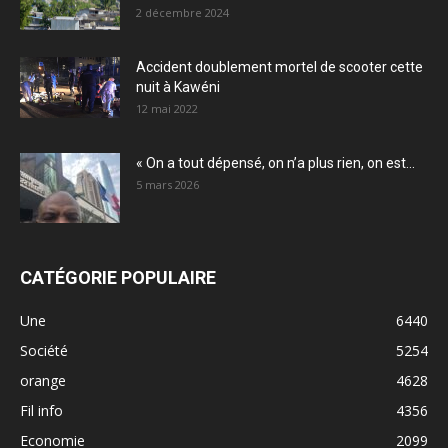
2 décembre 2024
Accident doublement mortel de scooter cette
nuit à Kawéni
12 mai 2022
« On a tout dépensé, on n’a plus rien, on est...
5 mars 2026
CATÉGORIE POPULAIRE
Une
6440
Société
5254
orange
4628
Fil info
4356
Economie
2099