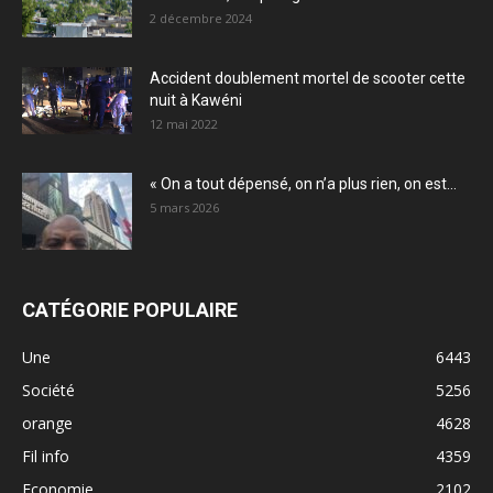
2 décembre 2024
Accident doublement mortel de scooter cette
nuit à Kawéni
12 mai 2022
« On a tout dépensé, on n’a plus rien, on est...
5 mars 2026
CATÉGORIE POPULAIRE
Une
6443
Société
5256
orange
4628
Fil info
4359
Economie
2102