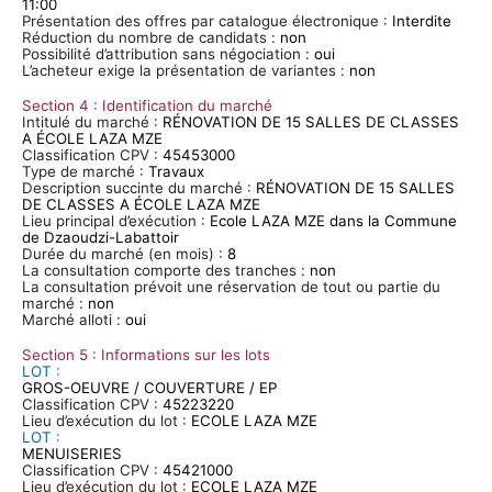
11:00
Présentation des offres par catalogue électronique :
Interdite
Réduction du nombre de candidats :
non
Possibilité d’attribution sans négociation :
oui
L’acheteur exige la présentation de variantes :
non
Section 4 : Identification du marché
Intitulé du marché :
RÉNOVATION DE 15 SALLES DE CLASSES
A ÉCOLE LAZA MZE
Classification CPV :
45453000
Type de marché :
Travaux
Description
succinte
du marché :
RÉNOVATION DE 15 SALLES
DE CLASSES A ÉCOLE LAZA MZE
Lieu principal d’exécution :
Ecole LAZA MZE dans la Commune
de Dzaoudzi-
Labattoir
Durée du marché (en mois) :
8
La consultation comporte des tranches :
non
La consultation prévoit une réservation de tout ou partie du
marché :
non
Marché alloti :
oui
Section 5 : Informations sur les lots
LOT :
GROS-OEUVRE / COUVERTURE / EP
Classification CPV :
45223220
Lieu d’exécution du lot :
ECOLE LAZA MZE
LOT :
MENUISERIES
Classification CPV :
45421000
Lieu d’exécution du lot :
ECOLE LAZA MZE