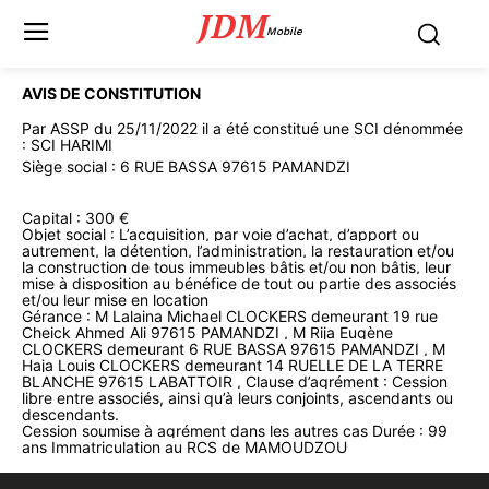
JDM
Mobile
AVIS DE CONSTITUTION
Par ASSP du 25/11/2022 il a été constitué une SCI dénommée
: SCI HARIMI
Siège social : 6 RUE BASSA 97615 PAMANDZI
Capital : 300
€
Objet social : L’acquisition, par voie d’achat, d’apport ou
autrement, la détention, l’administration, la restauration et/ou
la construction de tous immeubles bâtis et/ou non bâtis, leur
mise à disposition au bénéfice de tout ou partie des associés
et/ou leur mise en location
Gérance : M
Lalaina
Michael CLOCKERS demeurant 19 rue
Cheick Ahmed Ali 97615
PAMANDZI ,
M
Rija
Eugène
CLOCKERS demeurant 6 RUE BASSA 97615 PAMANDZI , M
Haja
Louis CLOCKERS demeurant 14 RUELLE DE LA TERRE
BLANCHE 97615 LABATTOIR , Clause d’agrément : Cession
libre entre associés, ainsi qu’à leurs conjoints, ascendants ou
descendants.
Cession soumise à agrément dans les autres cas Durée : 99
ans Immatriculation au RCS de MAMOUDZOU