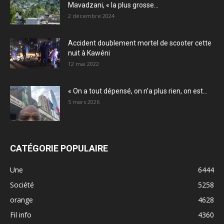
Mavadzani, « la plus grosse...
2 décembre 2024
Accident doublement mortel de scooter cette
nuit à Kawéni
12 mai 2022
« On a tout dépensé, on n’a plus rien, on est...
5 mars 2026
CATÉGORIE POPULAIRE
Une
6444
Société
5258
orange
4628
Fil info
4360