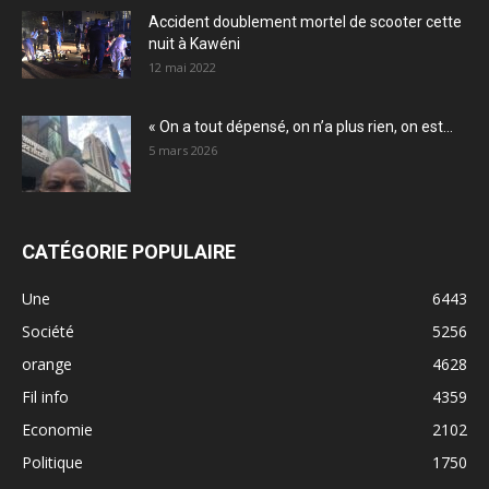
Accident doublement mortel de scooter cette
nuit à Kawéni
12 mai 2022
« On a tout dépensé, on n’a plus rien, on est...
5 mars 2026
CATÉGORIE POPULAIRE
Une
6443
Société
5256
orange
4628
Fil info
4359
Economie
2102
Politique
1750