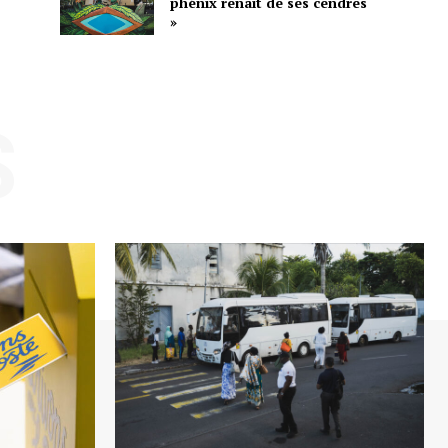
phénix renaît de ses cendres
»
S