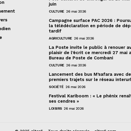
on
juin
nement
CULTURE
26 mai 2026
vers
Campagne surface PAC 2026 : Poursu
la télédéclaration en période de dé
ndien
tardif
e
AGRICULTURE
26 mai 2026
La Poste invite le public à renouer a
plaisir de l’écrit ce mercredi 27 mai 
Bureau de Poste de Combani
CULTURE
26 mai 2026
Lancement des bus M’safara avec d
premiers trajets sur le réseau interur
SOCIÉTÉ
26 mai 2026
Festival Kariboom : « Le phénix renaî
ses cendres »
LOISIRS
26 mai 2026