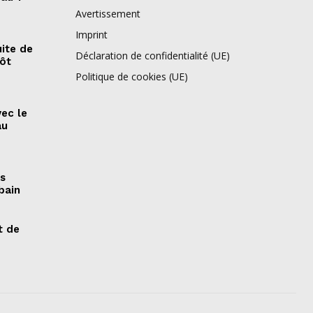
Avertissement
Imprint
ite de
Déclaration de confidentialité (UE)
pôt
Politique de cookies (UE)
vec le
au
es
bain
t de