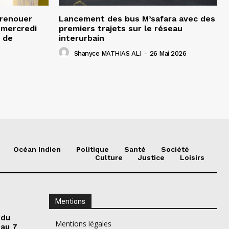
 renouer
Lancement des bus M’safara avec des
e mercredi
premiers trajets sur le réseau
 de
interurbain
Shanyce MATHIAS ALI
-
26 Mai 2026
Océan Indien
Politique
Santé
Société
Culture
Justice
Loisirs
Mentions
 du
Mentions légales
 au 7