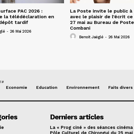
urface PAC 2026 :
La Poste invite le public à
e la télédéclaration en
avec le plaisir de l’écrit c
dépôt tardif
27 mai au Bureau de Poste
Combani
glé
-
26 Mai 2026
Benoit Jaëglé
-
26 Mai 2026
EB
Economie
Education
Environnement
Faits divers
ories
Derniers articles
ie
La « Prog ciné » des séances cinéma
Pôle Culturel de Chirongui du 25 mai