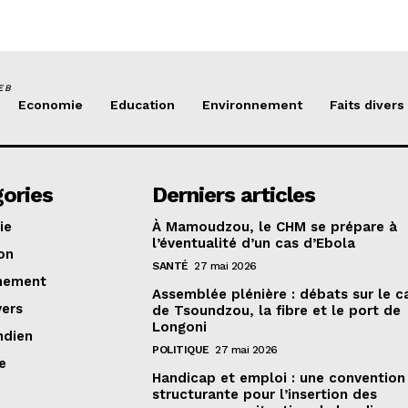
EB
Economie
Education
Environnement
Faits divers
ories
Derniers articles
ie
À Mamoudzou, le CHM se prépare à
l’éventualité d’un cas d’Ebola
on
SANTÉ
27 mai 2026
nement
Assemblée plénière : débats sur le 
vers
de Tsoundzou, la fibre et le port de
Longoni
ndien
POLITIQUE
27 mai 2026
e
Handicap et emploi : une convention
structurante pour l’insertion des