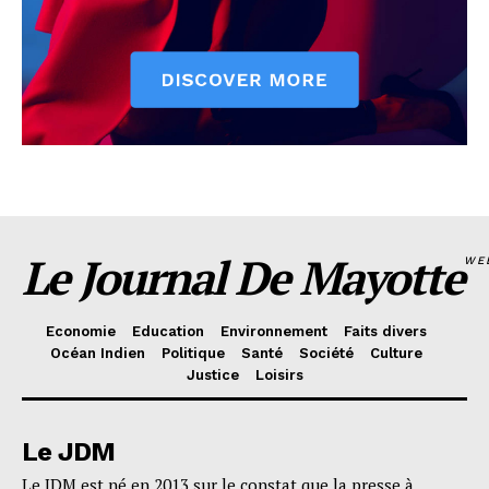
Le Journal De Mayotte
WE
Economie
Education
Environnement
Faits divers
Océan Indien
Politique
Santé
Société
Culture
Justice
Loisirs
Le JDM
Le JDM est né en 2013 sur le constat que la presse à