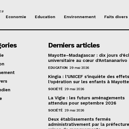
EB
Economie
Education
Environnement
Faits divers
ories
Derniers articles
ie
Mayotte–Madagascar : dix jours d’é
universitaire au cœur d’Antananarivo
on
EDUCATION
29 mai 2026
nement
Kingia : l’UNICEF s’inquiète des effet
vers
l’opération sur les enfants à Mayott
SOCIÉTÉ
29 mai 2026
ndien
La Vigie : les futurs aménagements
e
attendus pour septembre 2026
SOCIÉTÉ
29 mai 2026
Deux établissements fermés
administrativement par la préfectur