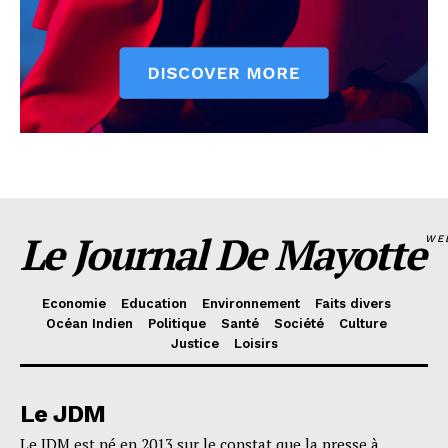
Le Journal De Mayotte
WE
Economie
Education
Environnement
Faits divers
Océan Indien
Politique
Santé
Société
Culture
Justice
Loisirs
Le JDM
Le JDM est né en 2013 sur le constat que la presse à