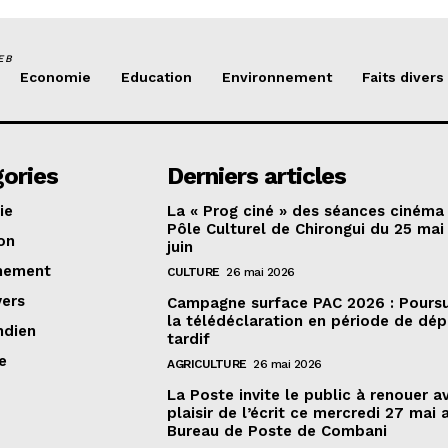
EB
Economie
Education
Environnement
Faits divers
ories
Derniers articles
ie
La « Prog ciné » des séances cinéma
Pôle Culturel de Chirongui du 25 mai
on
juin
nement
CULTURE
26 mai 2026
vers
Campagne surface PAC 2026 : Poursu
la télédéclaration en période de dé
ndien
tardif
e
AGRICULTURE
26 mai 2026
La Poste invite le public à renouer a
plaisir de l’écrit ce mercredi 27 mai 
Bureau de Poste de Combani