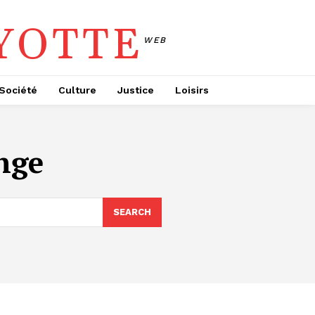
YOTTE
WEB
Société
Culture
Justice
Loisirs
nge
SEARCH