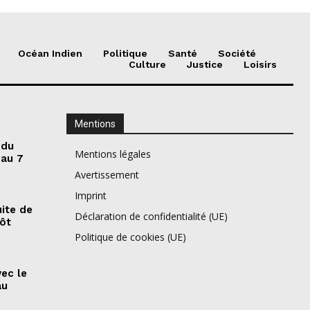
Océan Indien
Politique
Santé
Société
Culture
Justice
Loisirs
Mentions
 du
Mentions légales
 au 7
Avertissement
Imprint
ite de
Déclaration de confidentialité (UE)
pôt
Politique de cookies (UE)
vec le
au