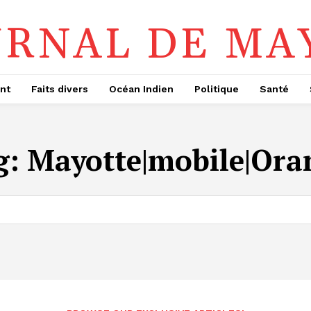
URNAL DE MA
nt
Faits divers
Océan Indien
Politique
Santé
g:
Mayotte|mobile|Ora