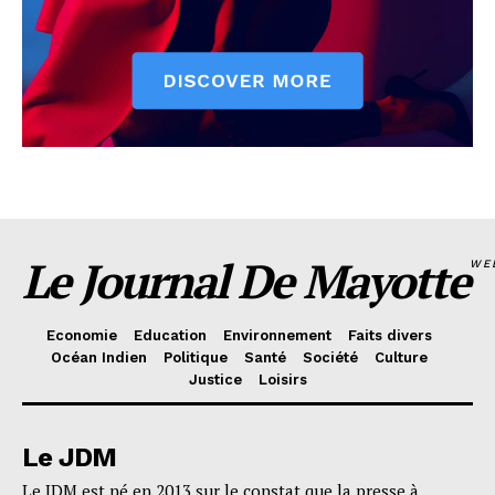
Le Journal De Mayotte
WE
Economie
Education
Environnement
Faits divers
Océan Indien
Politique
Santé
Société
Culture
Justice
Loisirs
Le JDM
Le JDM est né en 2013 sur le constat que la presse à