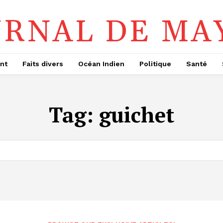
URNAL DE MA
nt
Faits divers
Océan Indien
Politique
Santé
Tag:
guichet