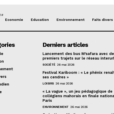
EB
Economie
Education
Environnement
Faits divers
ories
Derniers articles
ie
Lancement des bus M’safara avec d
premiers trajets sur le réseau interur
on
SOCIÉTÉ
26 mai 2026
nement
Festival Kariboom : « Le phénix renaî
vers
ses cendres »
LOISIRS
26 mai 2026
ndien
« La vague », un jeu pédagogique de
e
collégiens mahorais en finale nation
Paris
ENVIRONNEMENT
26 mai 2026