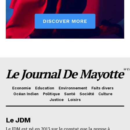
Le Journal De Mayotte
WE
Economie
Education
Environnement
Faits divers
Océan Indien
Politique
Santé
Société
Culture
Justice
Loisirs
Le JDM
Le JDM est né en 2013 sur le constat que la presse à