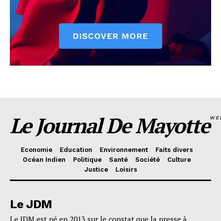
Le Journal De Mayotte
WE
Economie
Education
Environnement
Faits divers
Océan Indien
Politique
Santé
Société
Culture
Justice
Loisirs
Le JDM
Le JDM est né en 2013 sur le constat que la presse à