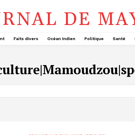
URNAL DE MA
nt
Faits divers
Océan Indien
Politique
Santé
culture|Mamoudzou|sp