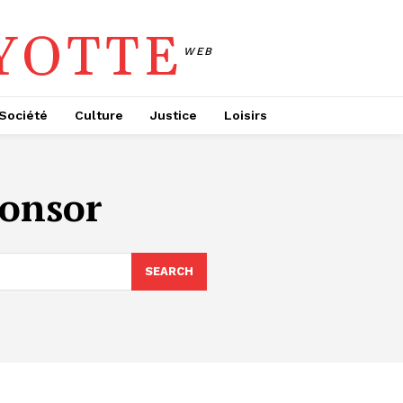
YOTTE
WEB
Société
Culture
Justice
Loisirs
onsor
SEARCH