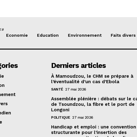
EB
Economie
Education
Environnement
Faits divers
ories
Derniers articles
ie
À Mamoudzou, le CHM se prépare à
l’éventualité d’un cas d’Ebola
on
SANTÉ
27 mai 2026
nement
Assemblée plénière : débats sur le 
vers
de Tsoundzou, la fibre et le port de
Longoni
ndien
POLITIQUE
27 mai 2026
e
Handicap et emploi : une convention
structurante pour l’insertion des