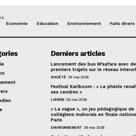
EB
Economie
Education
Environnement
Faits divers
ories
Derniers articles
ie
Lancement des bus M’safara avec d
premiers trajets sur le réseau interur
on
SOCIÉTÉ
26 mai 2026
nement
Festival Kariboom : « Le phénix renaî
vers
ses cendres »
LOISIRS
26 mai 2026
ndien
« La vague », un jeu pédagogique de
e
collégiens mahorais en finale nation
Paris
ENVIRONNEMENT
26 mai 2026