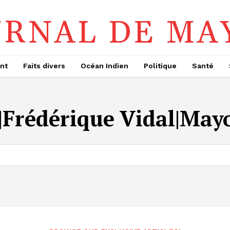
URNAL DE MA
nt
Faits divers
Océan Indien
Politique
Santé
Frédérique Vidal|May