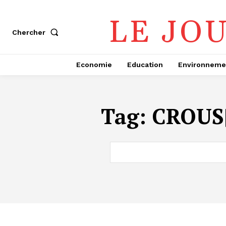
LE JO
Chercher
Economie
Education
Environneme
Tag:
CROUS|