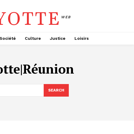
YOTTE
WEB
Société
Culture
Justice
Loisirs
otte|Réunion
SEARCH