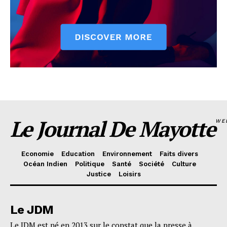
Le Journal De Mayotte
WE
Economie
Education
Environnement
Faits divers
Océan Indien
Politique
Santé
Société
Culture
Justice
Loisirs
Le JDM
Le JDM est né en 2013 sur le constat que la presse à