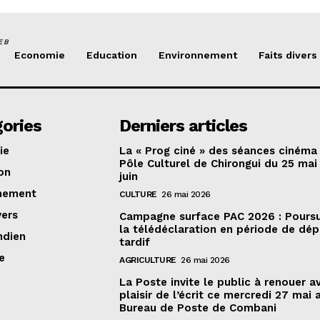
EB
Economie
Education
Environnement
Faits divers
ories
Derniers articles
ie
La « Prog ciné » des séances cinéma
Pôle Culturel de Chirongui du 25 mai
on
juin
nement
CULTURE
26 mai 2026
vers
Campagne surface PAC 2026 : Poursu
la télédéclaration en période de dé
ndien
tardif
e
AGRICULTURE
26 mai 2026
La Poste invite le public à renouer a
plaisir de l’écrit ce mercredi 27 mai 
Bureau de Poste de Combani