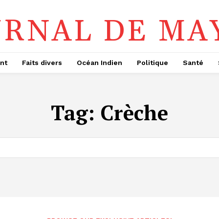
URNAL DE MA
nt
Faits divers
Océan Indien
Politique
Santé
Tag:
Crèche