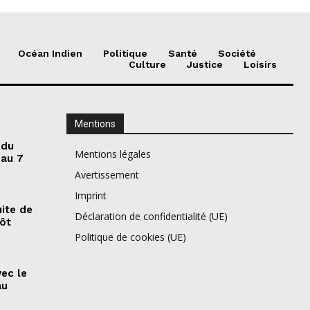
Océan Indien
Politique
Santé
Société
Culture
Justice
Loisirs
Mentions
 du
Mentions légales
 au 7
Avertissement
Imprint
ite de
Déclaration de confidentialité (UE)
pôt
Politique de cookies (UE)
vec le
au