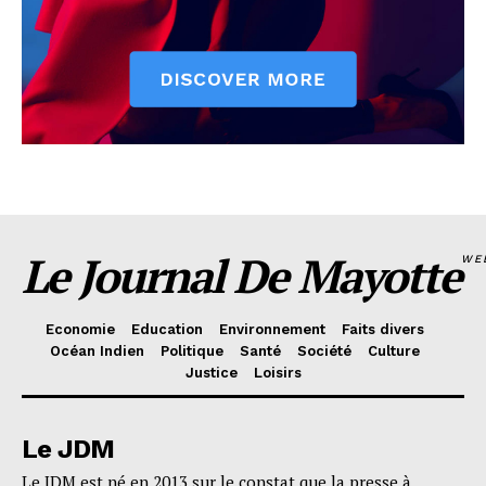
Le Journal De Mayotte
WE
Economie
Education
Environnement
Faits divers
Océan Indien
Politique
Santé
Société
Culture
Justice
Loisirs
Le JDM
Le JDM est né en 2013 sur le constat que la presse à