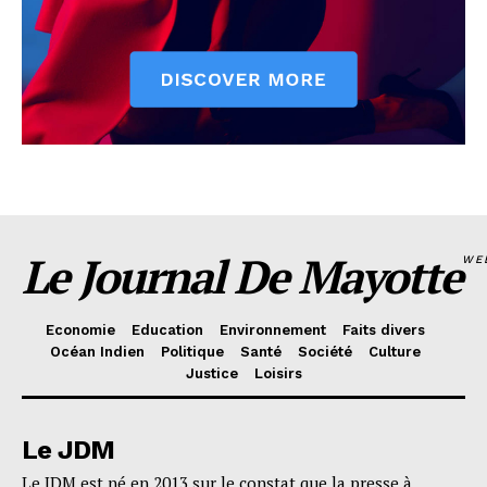
Le Journal De Mayotte
WE
Economie
Education
Environnement
Faits divers
Océan Indien
Politique
Santé
Société
Culture
Justice
Loisirs
Le JDM
Le JDM est né en 2013 sur le constat que la presse à