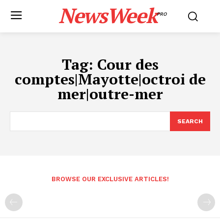
NewsWeek
PRO
Tag:
Cour des
comptes|Mayotte|octroi de
mer|outre-mer
SEARCH
BROWSE OUR EXCLUSIVE ARTICLES!