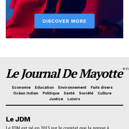
Le Journal De Mayotte
WE
Economie
Education
Environnement
Faits divers
Océan Indien
Politique
Santé
Société
Culture
Justice
Loisirs
Le JDM
Le JDM est né en 2013 sur le constat que la presse à