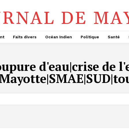
URNAL DE MA
nt
Faits divers
Océan Indien
Politique
Santé
oupure d'eau|crise de l
|Mayotte|SMAE|SUD|tou