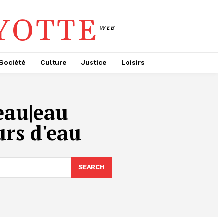
YOTTE
WEB
Société
Culture
Justice
Loisirs
'eau|eau
rs d'eau
SEARCH