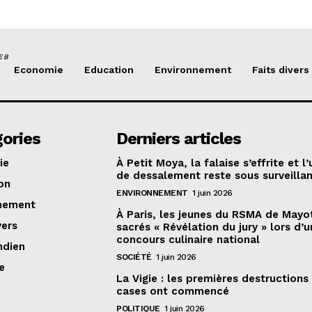
EB
Economie
Education
Environnement
Faits divers
ories
Derniers articles
ie
À Petit Moya, la falaise s’effrite et l’
de dessalement reste sous surveilla
on
ENVIRONNEMENT
1 juin 2026
nement
À Paris, les jeunes du RSMA de Mayo
vers
sacrés « Révélation du jury » lors d’u
concours culinaire national
ndien
SOCIÉTÉ
1 juin 2026
e
La Vigie : les premières destructions
cases ont commencé
POLITIQUE
1 juin 2026