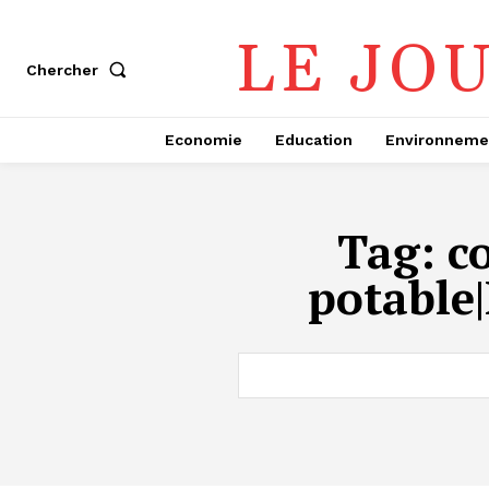
LE JO
Chercher
Economie
Education
Environneme
Tag:
c
potable