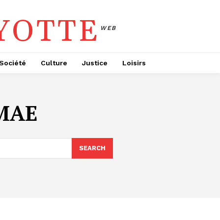
YOTTE
WEB
Société
Culture
Justice
Loisirs
SMAE
SEARCH