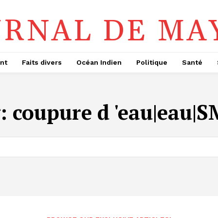
URNAL DE MA
nt
Faits divers
Océan Indien
Politique
Santé
g:
coupure d 'eau|eau|