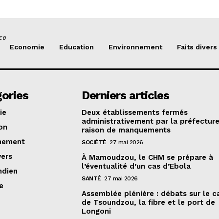
EB
Economie
Education
Environnement
Faits divers
ories
Derniers articles
ie
Deux établissements fermés
administrativement par la préfectur
on
raison de manquements
nement
SOCIÉTÉ
27 mai 2026
vers
À Mamoudzou, le CHM se prépare à
l’éventualité d’un cas d’Ebola
ndien
SANTÉ
27 mai 2026
e
Assemblée plénière : débats sur le 
de Tsoundzou, la fibre et le port de
Longoni