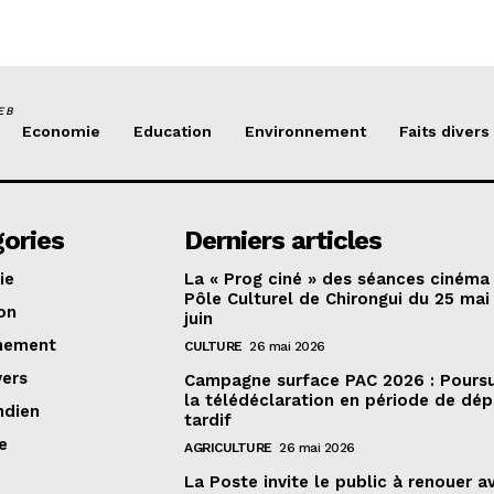
EB
Economie
Education
Environnement
Faits divers
ories
Derniers articles
ie
La « Prog ciné » des séances cinéma
Pôle Culturel de Chirongui du 25 mai
on
juin
nement
CULTURE
26 mai 2026
vers
Campagne surface PAC 2026 : Poursu
la télédéclaration en période de dé
ndien
tardif
e
AGRICULTURE
26 mai 2026
La Poste invite le public à renouer a