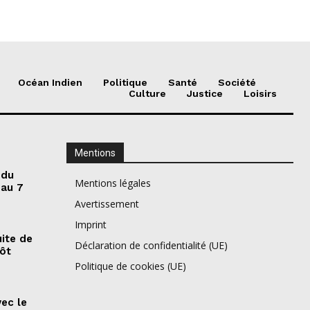
Océan Indien
Politique
Santé
Société
Culture
Justice
Loisirs
Mentions
 du
Mentions légales
 au 7
Avertissement
Imprint
ite de
Déclaration de confidentialité (UE)
pôt
Politique de cookies (UE)
vec le