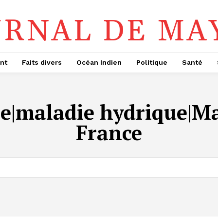
URNAL DE MA
nt
Faits divers
Océan Indien
Politique
Santé
e|maladie hydrique|Ma
France