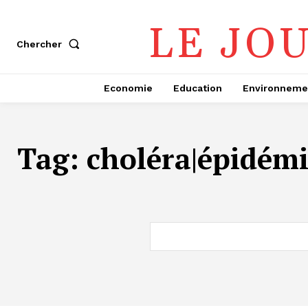
LE JO
Chercher
Economie
Education
Environneme
Tag:
choléra|épidémi