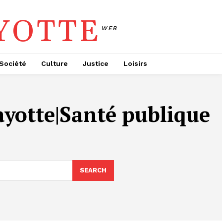
YOTTE
WEB
Société
Culture
Justice
Loisirs
yotte|Santé publique
SEARCH