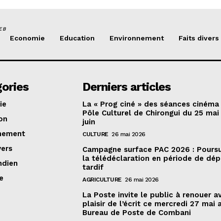
EB
Economie
Education
Environnement
Faits divers
ories
Derniers articles
ie
La « Prog ciné » des séances cinéma
Pôle Culturel de Chirongui du 25 mai
on
juin
nement
CULTURE
26 mai 2026
vers
Campagne surface PAC 2026 : Poursu
la télédéclaration en période de dé
ndien
tardif
e
AGRICULTURE
26 mai 2026
La Poste invite le public à renouer a
plaisir de l’écrit ce mercredi 27 mai 
Bureau de Poste de Combani