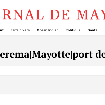
URNAL DE MA
nt
Faits divers
Océan Indien
Politique
Santé
erema|Mayotte|port de