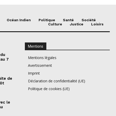
Océan Indien
Politique
Santé
Société
Culture
Justice
Loisirs
Mentions
 du
Mentions légales
 au 7
Avertissement
Imprint
ite de
Déclaration de confidentialité (UE)
pôt
Politique de cookies (UE)
vec le
au