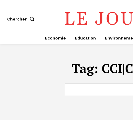
LE JO
Chercher
Economie
Education
Environneme
Tag:
CCI|C