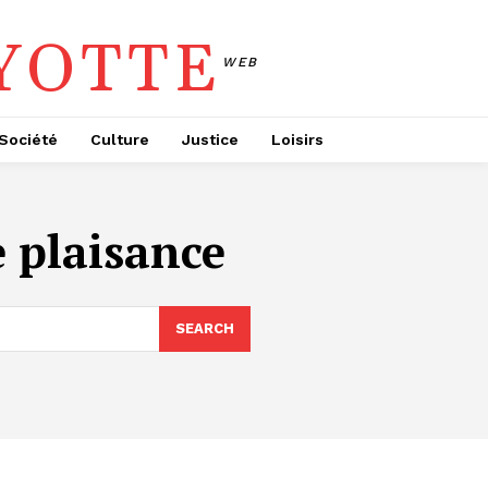
YOTTE
WEB
Société
Culture
Justice
Loisirs
 plaisance
SEARCH