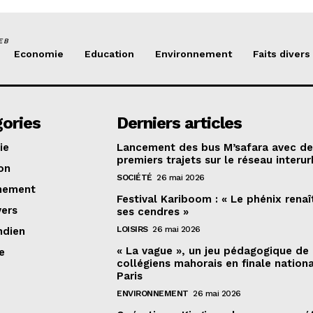
EB
Economie
Education
Environnement
Faits divers
ories
Derniers articles
ie
Lancement des bus M’safara avec d
premiers trajets sur le réseau interur
on
SOCIÉTÉ
26 mai 2026
nement
Festival Kariboom : « Le phénix renaî
vers
ses cendres »
LOISIRS
26 mai 2026
ndien
« La vague », un jeu pédagogique de
e
collégiens mahorais en finale nation
Paris
ENVIRONNEMENT
26 mai 2026