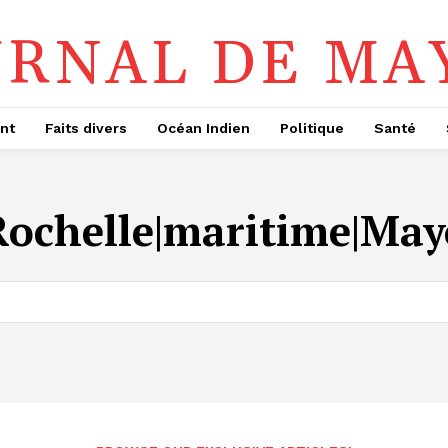
URNAL DE MA
nt
Faits divers
Océan Indien
Politique
Santé
Rochelle|maritime|Ma