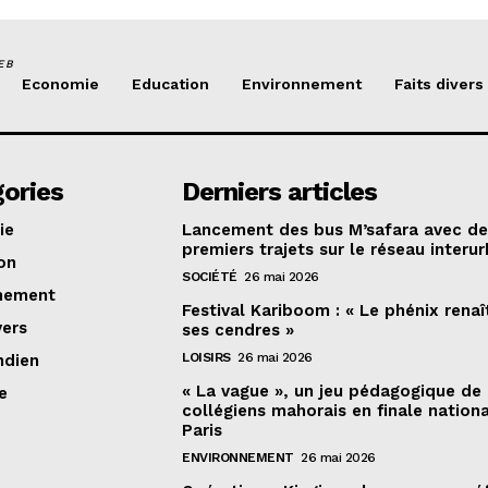
EB
Economie
Education
Environnement
Faits divers
ories
Derniers articles
ie
Lancement des bus M’safara avec d
premiers trajets sur le réseau interur
on
SOCIÉTÉ
26 mai 2026
nement
Festival Kariboom : « Le phénix renaî
vers
ses cendres »
LOISIRS
26 mai 2026
ndien
« La vague », un jeu pédagogique de
e
collégiens mahorais en finale nation
Paris
ENVIRONNEMENT
26 mai 2026