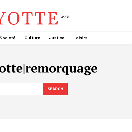
YOTTE
WEB
Société
Culture
Justice
Loisirs
yotte|remorquage
SEARCH