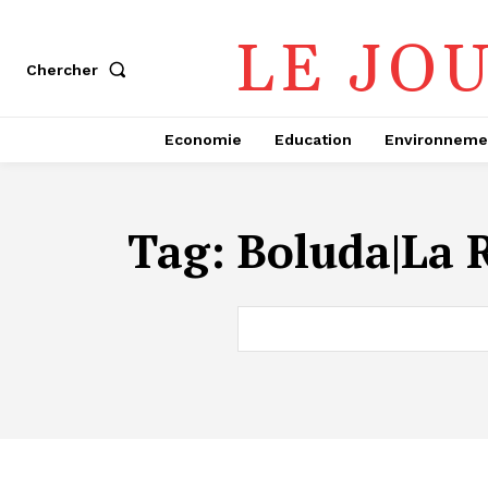
LE JO
Chercher
Economie
Education
Environneme
Tag:
Boluda|La 