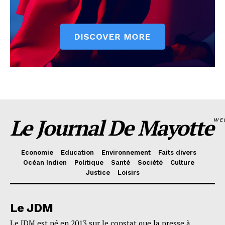
Le Journal De Mayotte
WE
Economie
Education
Environnement
Faits divers
Océan Indien
Politique
Santé
Société
Culture
Justice
Loisirs
Le JDM
Le JDM est né en 2013 sur le constat que la presse à