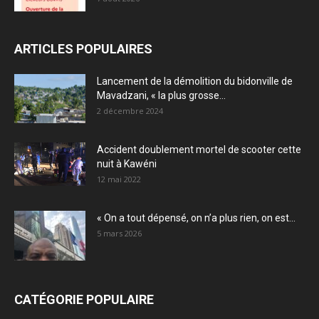
ARTICLES POPULAIRES
Lancement de la démolition du bidonville de
Mavadzani, « la plus grosse...
2 décembre 2024
Accident doublement mortel de scooter cette
nuit à Kawéni
12 mai 2022
« On a tout dépensé, on n’a plus rien, on est...
5 mars 2026
CATÉGORIE POPULAIRE