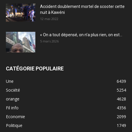
Accident doublement mortel de scooter cette
nuit à Kawéni
12 mai 2022
« On a tout dépensé, on n’a plus rien, on est...
5 mars 2026
CATÉGORIE POPULAIRE
Une
6439
Société
5254
orange
4628
Fil info
4356
Economie
2099
Politique
1749