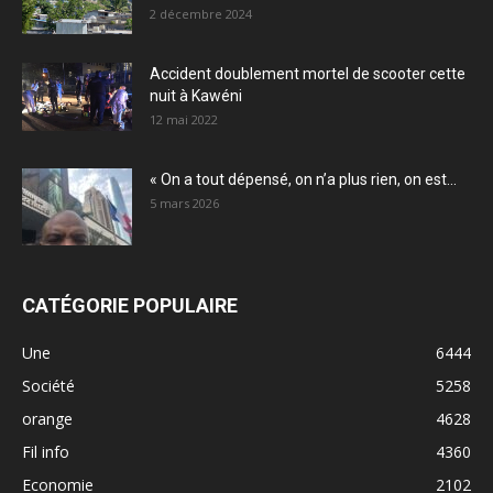
2 décembre 2024
Accident doublement mortel de scooter cette
nuit à Kawéni
12 mai 2022
« On a tout dépensé, on n’a plus rien, on est...
5 mars 2026
CATÉGORIE POPULAIRE
Une
6444
Société
5258
orange
4628
Fil info
4360
Economie
2102