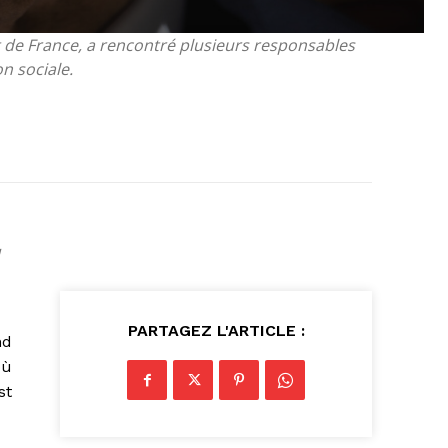
t de France, a rencontré plusieurs responsables
n sociale.
PARTAGEZ L'ARTICLE :
nd
où
st