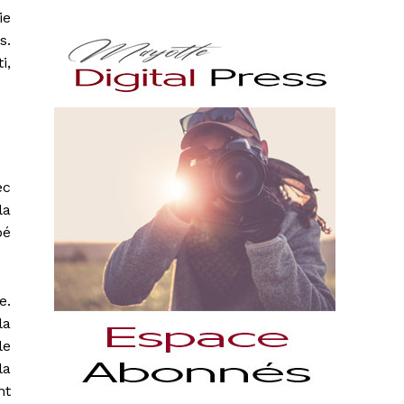
ie
s.
i,
ec
la
pé
e.
la
le
la
nt