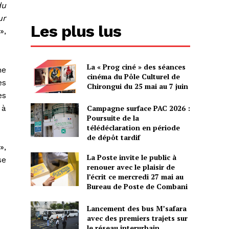
du
ur
Les plus lus
»,
La « Prog ciné » des séances
ne
cinéma du Pôle Culturel de
es
Chirongui du 25 mai au 7 juin
es
Campagne surface PAC 2026 :
 à
Poursuite de la
télédéclaration en période
de dépôt tardif
»,
La Poste invite le public à
se
renouer avec le plaisir de
l’écrit ce mercredi 27 mai au
Bureau de Poste de Combani
Lancement des bus M’safara
avec des premiers trajets sur
le réseau interurbain