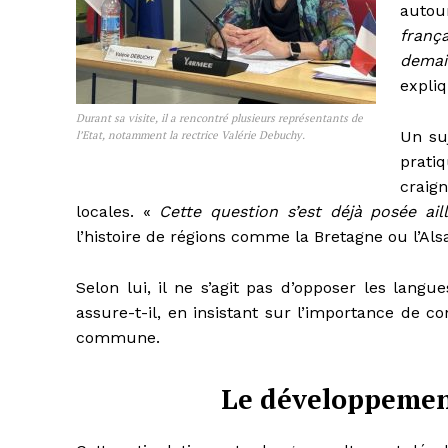
autou
frança
demai
expliq
Durant sa visite, il a rencontré plusieurs représentants de
Un su
l’Etat, notamment la rectrice Valérie Debuchy.
prati
craig
locales. «
Cette question s’est déjà posée ail
l’histoire de régions comme la Bretagne ou l’Als
Selon lui, il ne s’agit pas d’opposer les langu
assure-t-il, en insistant sur l’importance de 
commune.
Le développemen