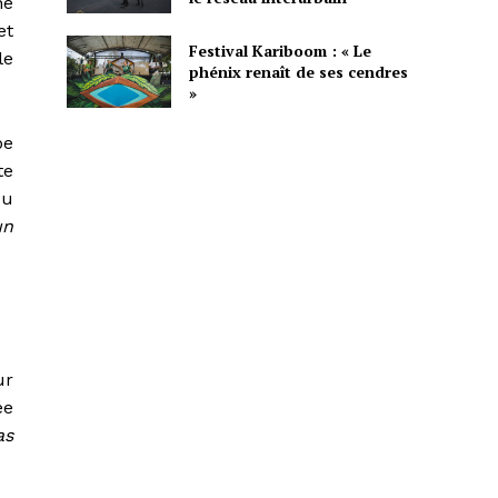
ne
et
Festival Kariboom : « Le
le
phénix renaît de ses cendres
»
pe
te
du
un
ur
ée
as