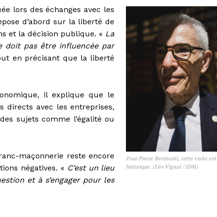
uée lors des échanges avec les
epose d’abord sur la liberté de
ns et la décision publique. «
La
ne doit pas être influencée par
tout en précisant que la liberté
onomique, il explique que le
 directs avec les entreprises,
des sujets comme l’égalité ou
 franc-maçonnerie reste encore
Pour Pierre Bertinotti, cette visite est
tions négatives. «
C’est un lieu
historique. (Léo Vignal / JDM)
estion et à s’engager pour les