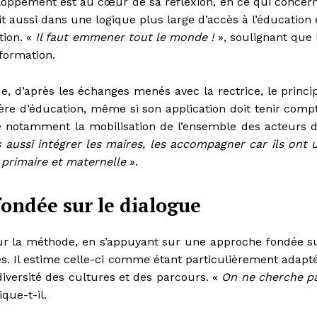
veloppement est au cœur de sa réflexion, en ce qui concer
crit aussi dans une logique plus large d’accès à l’éducation 
tion. «
Il faut emmener tout le monde !
», soulignant que 
formation.
que, d’après les échanges menés avec la rectrice, le princi
re d’éducation, même si son application doit tenir comp
e notamment la mobilisation de l’ensemble des acteurs 
 aussi intégrer les maires, les accompagner car ils ont 
 primaire et maternelle
».
ondée sur le dialogue
e sur la méthode, en s’appuyant sur une approche fondée s
ces. Il estime celle-ci comme étant particulièrement adapt
versité des cultures et des parcours. «
On ne cherche p
ique-t-il.